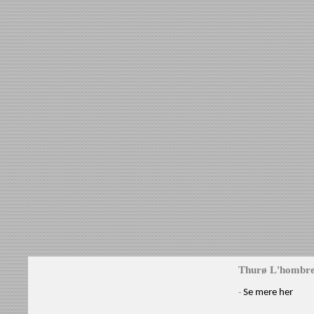
Thurø L'hombre 
-
Se mere her